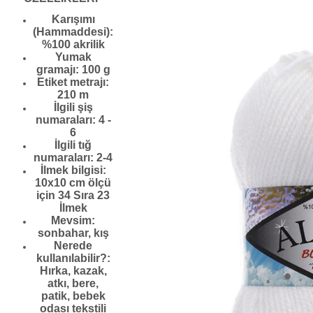
Karışımı
(Hammaddesi)
:
%100 akrilik
Yumak
gramajı
: 100 g
Etiket metrajı
:
210 m
İlgili şiş
numaraları
: 4 -
6
İlgili tığ
numaraları
: 2-4
İlmek bilgisi
:
10x10 cm ölçü
için 34 Sıra 23
İlmek
Mevsim
:
sonbahar, kış
Nerede
kullanılabilir?
:
Hırka, kazak,
atkı, bere,
patik, bebek
odası tekstili