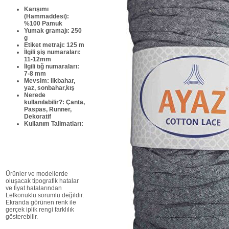
Karışımı
(Hammaddesi)
:
%100 Pamuk
Yumak gramajı
: 250
g
Etiket metrajı
: 125 m
İlgili şiş numaraları
:
11-12mm
İlgili tığ numaraları
:
7-8 mm
Mevsim
: ilkbahar,
yaz, sonbahar,kış
Nerede
kullanılabilir?
: Çanta,
Paspas, Runner,
Dekoratif
Kullanım Talimatları:
Ürünler ve modellerde
oluşacak tipografik hatalar
ve fiyat hatalarından
Lefkonuklu sorumlu değildir.
Ekranda görünen renk ile
gerçek iplik rengi farklılık
gösterebilir.